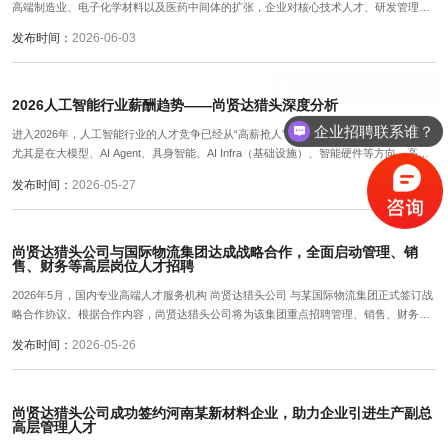
高端制造业、电子化学材料以及医药中间体的扩张，企业对核心技术人才、研发管理人
才以及国际市场拓展人才的需求日益强烈。
发布时间：
2026-06-03
2026人工智能行业薪酬趋势——尚贤达猎头深度分析
企业招聘联系谁？
进入2026年，人工智能行业的人才竞争已经从“高薪抢人”进入“战略级人才争夺”阶段。
尤其是在大模型、AI Agent、具身智能、AI Infra（基础设施）、智能硬件等方向，高端
人才薪酬持续刷新行业纪录。作为长期深耕科技与高端人才市场的尚贤达猎头公司，我
发布时间：
2026-05-27
们结合2026年市场招聘数据、企业用人趋势以及高端人才流动情况，对当前AI行业薪酬
变化进行深度解析。
尚贤达猎头公司与国际物流集团达成战略合作，全面启动管理、销
售、财务等高层岗位人才招聘
2026年5月，国内专业高端人才服务机构 尚贤达猎头公司 与某国际物流集团正式签订战
略合作协议。根据合作内容，尚贤达猎头公司将为该集团重点招聘管理、销售、财务等
多个核心高层岗位人才，全面助力企业全球化业务布局与组织升级。
发布时间：
2026-05-26
尚贤达猎头公司成功签约河南某新材料企业，助力企业引进生产副总
高层管理人才