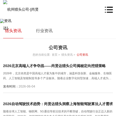
猎头资讯
行业资讯
公司资讯
您的当前位置:
首页 >
猎头资讯 >
公司资讯
2026北京高端人才争夺战——尚贤达猎头公司揭秘定向挖猎策略
2026年，北京依然是中国高端人才最为集中的城市，涵盖科技创新、金融服务、生物医
药、人工智能及智能制造等多个产业板块。随着企业数字化转型加速，高端人才成为推
动企业核心竞争力的重要资源。 据尚贤达猎头公司调研，北京核心企业高端人才年增长
发布时间：
2026-06-04
需求同比上升约15%，特别是在研发管理、战略规划、海外业务拓展及创新项目管理等
岗位，人才争夺愈发白热化。
2026自动驾驶技术趋势：尚贤达猎头洞察上海智能驾驶算法人才需求
随着全球人工智能、物联网、5G通信等前沿技术的不断突破，自动驾驶行业正迈入新的