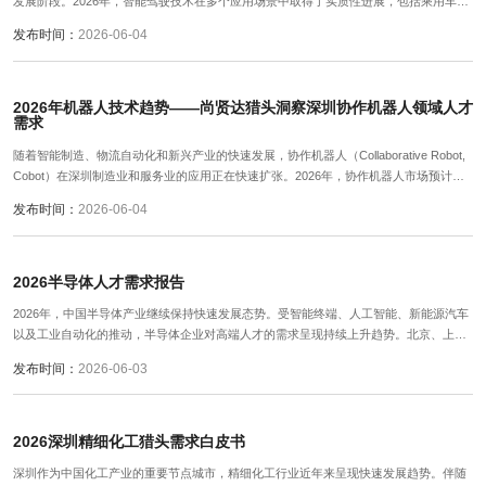
发展阶段。2026年，智能驾驶技术在多个应用场景中取得了实质性进展，包括乘用车、
物流运输、城市交通、无人配送、智能出行等。这使得自动驾驶技术不再只是实验室的
发布时间：
2026-06-04
前沿研究，而是逐步走向商业化落地、产品化应用和规模化部署。
2026年机器人技术趋势——尚贤达猎头洞察深圳协作机器人领域人才
需求
随着智能制造、物流自动化和新兴产业的快速发展，协作机器人（Collaborative Robot,
Cobot）在深圳制造业和服务业的应用正在快速扩张。2026年，协作机器人市场预计在
中国增速将达到18%以上，其中深圳作为产业集聚城市，成为研发、制造和应用创新的
发布时间：
2026-06-04
核心区域。
2026半导体人才需求报告
2026年，中国半导体产业继续保持快速发展态势。受智能终端、人工智能、新能源汽车
以及工业自动化的推动，半导体企业对高端人才的需求呈现持续上升趋势。北京、上
海、深圳等核心城市成为人才争夺的主战场，其中北京聚焦芯片设计研发，上海集中半
发布时间：
2026-06-03
导体制造与封测产业，深圳则在存储器、功率器件及产业链服务领域具备优势。
2026深圳精细化工猎头需求白皮书
深圳作为中国化工产业的重要节点城市，精细化工行业近年来呈现快速发展趋势。伴随