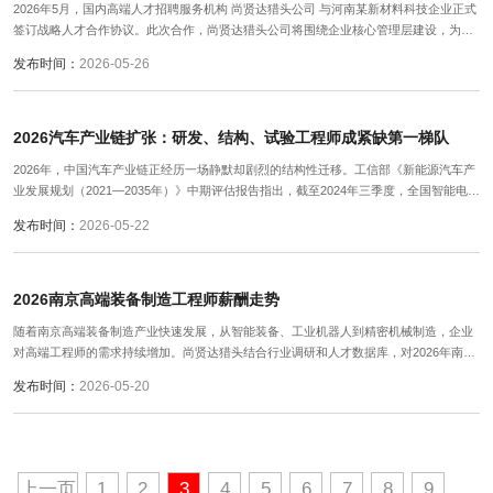
2026年5月，国内高端人才招聘服务机构 尚贤达猎头公司 与河南某新材料科技企业正式
签订战略人才合作协议。此次合作，尚贤达猎头公司将围绕企业核心管理层建设，为其
重点招聘“生产副总”高层管理岗位人才，助力企业进一步提升生产运营体系与规模化管
发布时间：
2026-05-26
理能力。
2026汽车产业链扩张：研发、结构、试验工程师成紧缺第一梯队
2026年，中国汽车产业链正经历一场静默却剧烈的结构性迁移。工信部《新能源汽车产
业发展规划（2021—2035年）》中期评估报告指出，截至2024年三季度，全国智能电动
汽车研发支出同比上升47.3%，其中83%投向电子电气架构、域控制器集成与车规级芯
发布时间：
2026-05-22
片验证环节。
2026南京高端装备制造工程师薪酬走势
随着南京高端装备制造产业快速发展，从智能装备、工业机器人到精密机械制造，企业
对高端工程师的需求持续增加。尚贤达猎头结合行业调研和人才数据库，对2026年南京
高端装备制造工程师薪酬走势及人才市场趋势进行了深度分析。
发布时间：
2026-05-20
上一页
1
2
3
4
5
6
7
8
9