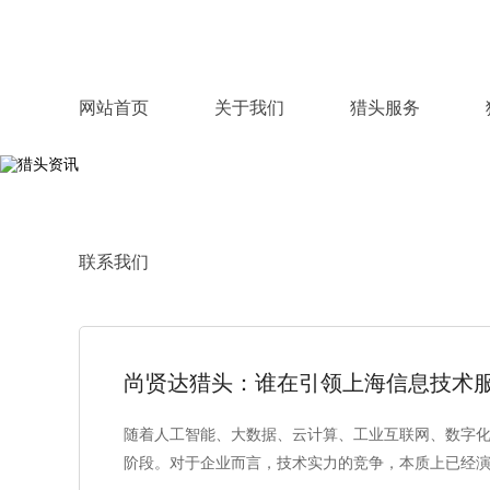
网站首页
关于我们
猎头服务
联系我们
尚贤达猎头：谁在引领上海信息技术
随着人工智能、大数据、云计算、工业互联网、数字
阶段。对于企业而言，技术实力的竞争，本质上已经