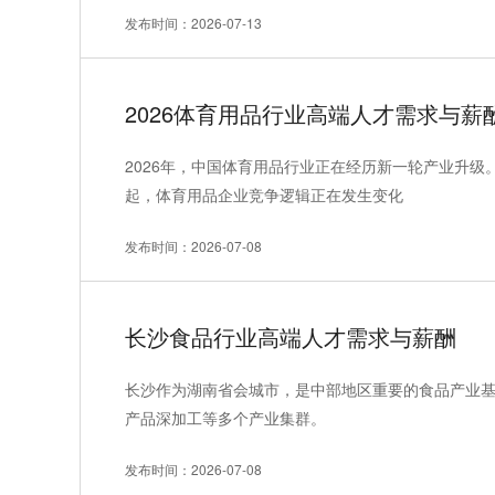
发布时间：2026-07-13
2026体育用品行业高端人才需求与薪
2026年，中国体育用品行业正在经历新一轮产业升级。 随着全民健身、运动消费升级、户外经济增长以及年轻消费群
起，体育用品企业竞争逻辑正在发生变化
发布时间：2026-07-08
长沙食品行业高端人才需求与薪酬
长沙作为湖南省会城市，是中部地区重要的食品产业
产品深加工等多个产业集群。
发布时间：2026-07-08