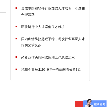
集成电路和软件行业加强人才培养、引进和
合理流动
区块链行业人才紧俏良才难求
国内疫情防控趋近平稳，餐饮行业高层人才
招聘需求复苏
尚贤达猎头顾问试用期工作总结之六
杭州企业员工2019年平均薪酬增长超8%