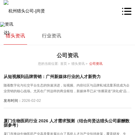
猎头资讯
行业资讯
公司资讯
您的当前位置:
首页 >
猎头资讯 >
公司资讯
从短视频到品牌营销：广州新媒体行业的人才新势力
随着数字化与社交平台生态的快速演进，短视频、内容社区与品牌私域流量系统成为企
业营销的核心战场。尤其在广州这样的商业枢纽，新媒体早已从“传播渠道”演化成“品牌
增长中枢”。与之对应的是：人才需求正发生结构性变化——从单一内容执行向战略型、
发布时间：
2026-02-02
复合型人才跃升。
厦门生物医药行业 2026 人才需求预测（结合尚贤达猎头公司薪酬数
据参考）
厦门市推动生物医药产业高质量发展出台了系统人才与产业扶持政策，覆盖研发、生