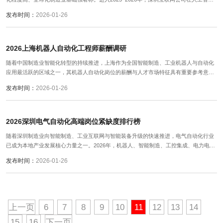
能、大模型应用、工业互联网、数字营销、数字金融、智能制造平台等方向持续布局，
发布时间：
2026-01-26
推动产业从**“规模扩张”向“创新驱动与业务深度融合”**阶段转型。
2026上海机器人自动化工程师薪酬调研
随着中国制造业智能化转型的持续推进，上海作为全国智能制造、工业机器人与自动化
应用最活跃的区域之一，其机器人自动化岗位的薪酬与人才市场特征具有重要参考意
义。尚贤达猎头基于2025–2026年上海市场的大规模猎头交付数据、企业访谈与薪酬档
发布时间：
2026-01-26
案样本，对“机器人自动化工程师”岗位薪酬现状与趋势进行了系统调研与分析。
2026深圳电气自动化高端岗位紧缺度排行榜
随着深圳制造业向智能制造、工业互联网与智能装备升级的快速推进，电气自动化行业
已成为本地产业发展核心力量之一。2026年，机器人、智能制造、工控集成、电力电子
与系统运维等领域对高端人才的需求出现明显增长，其中部分核心岗位供给远低于需
发布时间：
2026-01-26
求，形成持续的“人才紧缺”态势。
上一页
6
7
8
9
10
11
12
13
14
15
16
下一页