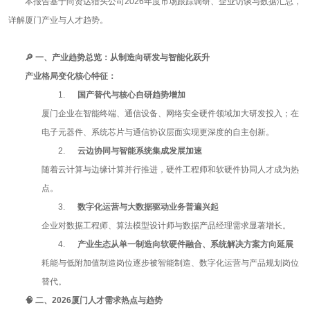
本报告基于尚贤达猎头公司
2026
年度市场跟踪调研、企业访谈与数据汇总，
详解厦门产业与人才趋势。
🔎
一、产业趋势总览：从制造向研发与智能化跃升
产业格局变化核心特征：
1.
国产替代与核心自研趋势增加
厦门企业在智能终端、通信设备、网络安全硬件领域加大研发投入；在
电子元器件、系统芯片与通信协议层面实现更深度的自主创新。
2.
云边协同与智能系统集成发展加速
随着云计算与边缘计算并行推进，硬件工程师和软硬件协同人才成为热
点。
3.
数字化运营与大数据驱动业务普遍兴起
企业对数据工程师、算法模型设计师与数据产品经理需求显著增长。
4.
产业生态从单一制造向软硬件融合、系统解决方案方向延展
耗能与低附加值制造岗位逐步被智能制造、数字化运营与产品规划岗位
替代。
🧠
二、
2026
厦门人才需求热点与趋势