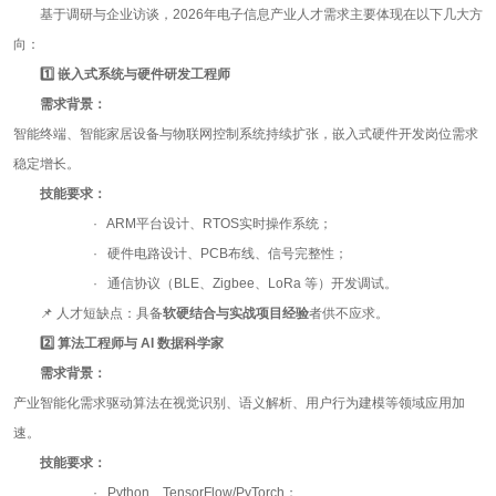
基于调研与企业访谈，
2026
年电子信息产业人才需求主要体现在以下几大方
向：
1️
嵌入式系统与硬件研发工程师
需求背景：
智能终端、智能家居设备与物联网控制系统持续扩张，嵌入式硬件开发岗位需求
稳定增长。
技能要求：
· ARM平台设计、
RTOS
实时操作系统；
· 硬件电路设计、
PCB
布线、信号完整性；
· 通信协议（
BLE
、
Zigbee
、
LoRa
等）开发调试。
📌 人才短缺点：具备
软硬结合与实战项目经验
者供不应求。
2️
算法工程师与
AI
数据科学家
需求背景：
产业智能化需求驱动算法在视觉识别、语义解析、用户行为建模等领域应用加
速。
技能要求：
· Python、
TensorFlow/PyTorch
；