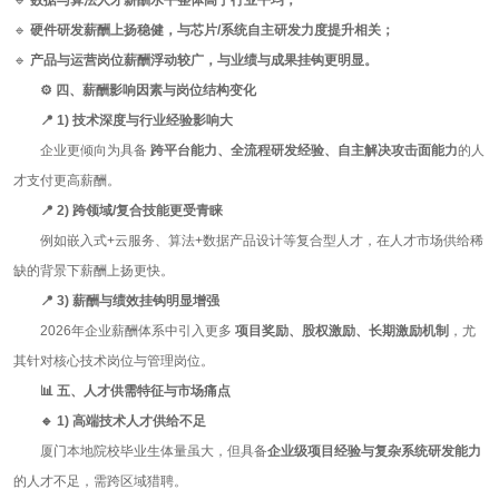
🔹
数据与算法人才薪酬水平整体高于行业平均；
🔹
硬件研发薪酬上扬稳健，与芯片
/
系统自主研发力度提升相关；
🔹
产品与运营岗位薪酬浮动较广，与业绩与成果挂钩更明显。
⚙
️
四、薪酬影响因素与岗位结构变化
📍 1)
技术深度与行业经验影响大
企业更倾向为具备
跨平台能力、全流程研发经验、自主解决攻击面能力
的人
才支付更高薪酬。
📍 2)
跨领域
/
复合技能更受青睐
例如嵌入式
+
云服务、算法
+
数据产品设计等复合型人才，在人才市场供给稀
缺的背景下薪酬上扬更快。
📍 3)
薪酬与绩效挂钩明显增强
2026年企业薪酬体系中引入更多
项目奖励、股权激励、长期激励机制
，尤
其针对核心技术岗位与管理岗位。
📊
五、人才供需特征与市场痛点
🔹 1)
高端技术人才供给不足
厦门本地院校毕业生体量虽大，但具备
企业级项目经验与复杂系统研发能力
的人才不足，需跨区域猎聘。