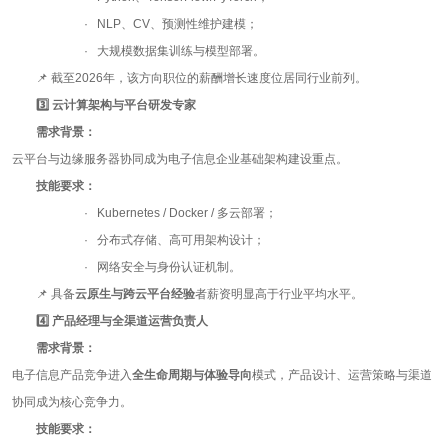
· NLP、
CV
、预测性维护建模；
· 大规模数据集训练与模型部署。
📌 截至
2026
年，该方向职位的薪酬增长速度位居同行业前列。
3️
云计算架构与平台研发专家
需求背景：
云平台与边缘服务器协同成为电子信息企业基础架构建设重点。
技能要求：
· Kubernetes / Docker / 多云部署；
· 分布式存储、高可用架构设计；
· 网络安全与身份认证机制。
📌 具备
云原生与跨云平台经验
者薪资明显高于行业平均水平。
4️
产品经理与全渠道运营负责人
需求背景：
电子信息产品竞争进入
全生命周期与体验导向
模式，产品设计、运营策略与渠道
协同成为核心竞争力。
技能要求：