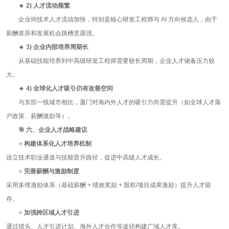
🔹 2)
人才流动频繁
企业间技术人才流动加快，特别是核心研发工程师与
AI
方向候选人，由于
薪酬差异和发展机会跳槽意愿强。
🔹 3)
企业内部培养周期长
从基础技能培养到中高级研发工程师需要较长周期，企业人才储备压力较
大。
🔹 4)
全球化人才吸引仍有改善空间
与东部一线城市相比，厦门对海内外人才的吸引力尚需提升（如全球人才落
户政策、薪酬激励等）。
🎯
六、企业人才战略建议
⭐
构建体系化人才培养机制
设立技术职业通道与技能晋升路径，促进中高级人才成长。
⭐
完善薪酬与激励制度
采用多维激励体系（基础薪酬
+
绩效奖励
+
股权
/
项目成果激励）提升人才留
存。
⭐
加强跨区域人才引进
通过猎头、人才引进计划、海外人才合作等途径构建广域人才库。