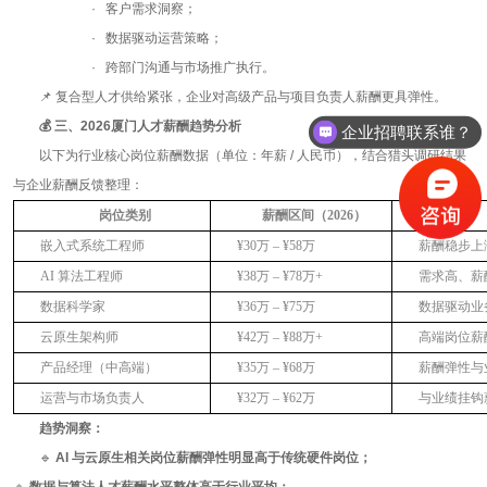
· 客户需求洞察；
· 数据驱动运营策略；
· 跨部门沟通与市场推广执行。
📌 复合型人才供给紧张，企业对高级产品与项目负责人薪酬更具弹性。
💰
三、
2026
厦门人才薪酬趋势分析
企业招聘联系谁？
以下为行业核心岗位薪酬数据（单位：年薪
/
人民币），结合猎头调研结果
与企业薪酬反馈整理：
岗位类别
薪酬区间（
2026
）
嵌入式系统工程师
¥30
万
– ¥58
万
薪酬稳步上
AI
算法工程师
¥38
万
– ¥78
万
+
需求高、薪
数据科学家
¥36
万
– ¥75
万
数据驱动业
云原生架构师
¥42
万
– ¥88
万
+
高端岗位薪
产品经理（中高端）
¥35
万
– ¥68
万
薪酬弹性与
运营与市场负责人
¥32
万
– ¥62
万
与业绩挂钩
趋势洞察：
🔹
AI
与云原生相关岗位薪酬弹性明显高于传统硬件岗位；