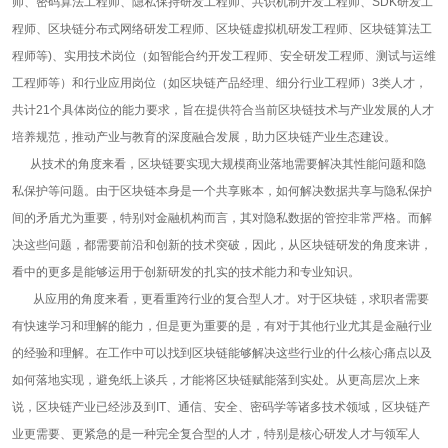
师、密码算法工程师、隐私保持研发工程师、共识机制开发工程师、SDK研发工
程师、区块链分布式网络研发工程师、区块链虚拟机研发工程师、区块链算法工
程师等)、实用技术岗位（如智能合约开发工程师、安全研发工程师、测试与运维
工程师等）和行业应用岗位（如区块链产品经理、细分行业工程师）3类人才，
共计21个具体岗位的能力要求，旨在提供符合当前区块链技术与产业发展的人才
培养规范，推动产业与教育的深度融合发展，助力区块链产业生态建设。
从技术的角度来看，区块链要实现大规模商业落地需要解决其性能问题和隐
私保护等问题。由于区块链本身是一个共享账本，如何解决数据共享与隐私保护
间的矛盾尤为重要，特别对金融机构而言，其对隐私数据的管控非常严格。而解
决这些问题，都需要前沿和创新的技术突破，因此，从区块链研发的角度来讲，
看中的更多是能够运用于创新研发的扎实的技术能力和专业知识。
从应用的角度来看，更看重跨行业的复合型人才。对于区块链，求职者需要
有快速学习和理解的能力，但是更为重要的是，有对于其他行业尤其是金融行业
的经验和理解。在工作中可以找到区块链能够解决这些行业的什么核心痛点以及
如何落地实现，避免纸上谈兵，才能将区块链赋能落到实处。从更高层次上来
说，区块链产业已经涉及到IT、通信、安全、密码学等诸多技术领域，区块链产
业更需要、更紧急的是一种完全复合型的人才，特别是核心研发人才与领军人