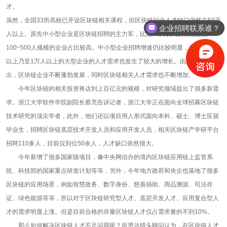
才。
虽然，全国33所高校已开设区块链相关课程，但区块链行业人才缺口仍然在50万
企业招聘联系谁？
人以上。原先中小型企业是区块链招聘的主力军，比如50人以内的初创企业，
100~500人规模的企业占比较高。中小型企业招聘增速仍比较明显，且5000人
以上乃至1万人以上的大型企业的人才需求也发生了较大的增长。由此可以看
出，区块链企业不断蓬勃发展，同时区块链相关人才需求也不断增加。
今年区块链的相关投资将达到上百亿元的规模，对研究领域提出了很多新需
求。浙江大学软件学院副院长蔡亮告诉记者，浙江大学正在面向全球招募区块链
技术研究的顶尖学者，此外，他们还以项目用人形式面向本科、硕士、博士应届
毕业生，招聘区块链底层技术开发人员和应用开发人员，相关区块链产学研平台
招聘110多人，目前仅到位50余人，人才缺口依然很大。
今年新增了很多国家级项目，像中央网信办的境内区块链应用链上监管系
统、科技部的国家重点研发计划等等，另外，今年地方政府和央企也落地了很多
区块链的应用场景，例如智慧政务、数字身份、慈善捐助、商品溯源、司法存
证、绿色能源等等，所以对于区块链研究型人才、底层开发人才、应用复合型人
才的需求明显上涨。但是目前合格的存量区块链人才仅占需求量的不到10%。
那么如何解决区块链人才不足问题呢？尚贤达猎头顾问认为，在区块链人才