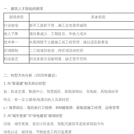
一、建筑人才面临的困境
困境类型
具体表现
行业收缩
新开工面积下滑，施工总包需求减弱
收入下降
项目量减少、工期延后，年收入缩水
技术单一
长期局限于土建施工或工程管理，难以适应新赛道
区域限制
二三线项目收缩，跨区域流动性弱
职业疲态
职业发展天花板明显，缺乏晋升空间
二、转型方向分析（
2025
年建议）
1. 向
“
新基建
”
相关岗位转型
如：轨道交通、数据中心、智慧园区、新能源电站、充电桩、风电场站等
特点：有一定土建
/
机电通识的人员易转型
👉 推荐岗位：项目执行工程师、
BIM
建模师、新能源施工经理、运维管理
2. 向
“
城市更新
”
与
“
绿色建筑
”
领域转型
旧改、城市更新、老旧小区改造、装配式建筑等是政策鼓励方向
绿色认证、碳排放、节能改造工程日益重要