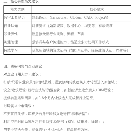
三、核心转型能力建议
能力类别
核心要求
数字工具能力
熟悉
Revit
、
Navisworks
、
Glodon
、
CAD
、
Project
等
行业认知
对新赛道（如新能源、数据中心、城更等）有敏锐度
职业弹性
愿意接受新行业规则、流程、节奏
沟通管理
强协调与客户沟通能力，能适应多方协同工作模式
持续学习
获取新领域的资质证书（如
BIM
证书、绿色建筑认证、
PMP
等）
四、猎头洞察与企业建议
对企业（用人方）建议：
打破
“
只看从业背景
”
的招聘思维，愿意接纳传统建筑人才转型进入新领域；
设立
“
建筑经验
+
新行业技能
”
的混合岗，如新能源土建负责人
+BIM
经验；
提供转型培训周期，如
3-6
个月内让候选人完成新行业适应。
对建筑从业者建议：
不要盲目跳槽，应根据自身经验和兴趣进行
“
精准转型
”
；
利用空档时间系统学习行业新技术
/
证书（
BIM
、碳排放、绿建）；
与专业猎头合作，挖掘跨行业职位机会，提高转型效率。