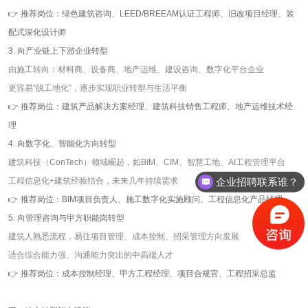
👉 推荐岗位：绿色建筑咨询、
LEED/BREEAM
认证工程师、旧改项目经理、装
配式深化设计师
3. 向产业链上下游企业转型
由施工转向：材料商、设备商、地产运维、建设咨询、数字化平台企业
更容易
“
脱工地化
”
，逐步实现职业转型与生活平衡
👉 推荐岗位：建筑产品解决方案经理、建筑科技销售工程师、地产运维技术经
理
4. 向数字化、智能化方向转型
建筑科技（
ConTech
）领域崛起，如
BIM
、
CIM
、智慧工地、
AI
工程管理平台
企业招聘联系谁？
工程信息化
+
建筑经验结合，未来几年持续需求
👉 推荐岗位：BIM项目负责人、施工数字化实施顾问、工程信息化产品经理
5. 向管理咨询与甲方职能岗转型
建筑人熟悉流程，易往项目管理、成本控制、招采管理方向发展
适合综合能力强、沟通能力突出的中高端人才
👉 推荐岗位：成本控制经理、甲方工程经理、项目合规官、工程招采总监