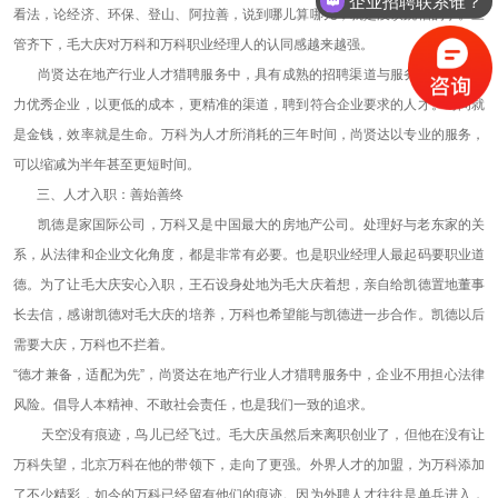
企业招聘联系谁？
看法，论经济、环保、登山、阿拉善，说到哪儿算哪儿，就是没谈跳槽的事。三
管齐下，毛大庆对万科和万科职业经理人的认同感越来越强。
尚贤达在地产行业人才猎聘服务中，具有成熟的招聘渠道与服务流程，将助
力优秀企业，以更低的成本，更精准的渠道，聘到符合企业要求的人才。时间就
是金钱，效率就是生命。万科为人才所消耗的三年时间，尚贤达以专业的服务，
可以缩减为半年甚至更短时间。
三、人才入职：善始善终
凯德是家国际公司，万科又是中国最大的房地产公司。处理好与老东家的关
系，从法律和企业文化角度，都是非常有必要。也是职业经理人最起码要职业道
德。为了让毛大庆安心入职，王石设身处地为毛大庆着想，亲自给凯德置地董事
长去信，感谢凯德对毛大庆的培养，万科也希望能与凯德进一步合作。凯德以后
需要大庆，万科也不拦着。
“德才兼备，适配为先”，尚贤达在地产行业人才猎聘服务中，企业不用担心法律
风险。倡导人本精神、不敢社会责任，也是我们一致的追求。
天空没有痕迹，鸟儿已经飞过。毛大庆虽然后来离职创业了，但他在没有让
万科失望，北京万科在他的带领下，走向了更强。外界人才的加盟，为万科添加
了不少精彩，如今的万科已经留有他们的痕迹。因为外聘人才往往是单兵进入，