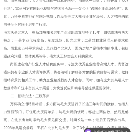
商。而王石深暗，人才是实现这一目标的关键。围绕这一目标，万科开展了“007
行动”，寓意网罗有国际化视野的跨国社会精——定位为”跨国企业高级经理“”。因
此，万科更看重他们的国际视野，以及管理过大规模企业的经验。人才招聘的范
围甚至不局限于房地产行业。
毛大庆是北京人，在新加坡知名房地产企业凯德置地待了15年，凯德置地有两大
特点：一是专业化程度高，制度规范，阳光运营；二是对职业经理人的要求很
高。而北京万科寻求突破，又想找个北京人，因为房地产是很本地的事儿，包括
跟政府沟通、媒体关系等等，毛大庆正好契合万科的需求。
尚贤达在地产行业人才猎聘服务中，专注为优秀企业推荐高端人才。尚贤达
猎头拥有专业的人才测评体系，将会清晰了解服务对象的招聘目标与需求，做好
招聘背景的相关工作，助力企业精准找好人才座标。同时，拥有庞大的高端人才
数据库和广泛丰富的人才渠道，为快速反应和精准寻猎提供重要保障。
二、招聘方法：三顾茅庐
万科确立招聘目标后，多方面与毛大庆进行了长达三年时间的接触。包括人
力资源部门，盯住毛大庆两年多，与毛大局的饭局，都超过两位数。然后是郁
亮，在北京出差时常约毛大庆见面交流，时间长达一年；最后王石亲自出马。
2008年奥运会前后，王石在北京约见大庆，吃了3个多小时的饭，交流对行业的